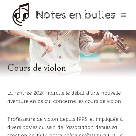
Aller
Notes en bulles
au
contenu
COURS
Cours de violon
INDIVIDUELS
Par
11 août 2024
noteenbulle
La rentrée 2024 marque le début d’une nouvelle
aventure en ce qui concerne les cours de violon !
Professeure de violon depuis 1995, et impliquée à
divers postes au sein de l’association depuis sa
création en 1987, notre chère professeure Ursula